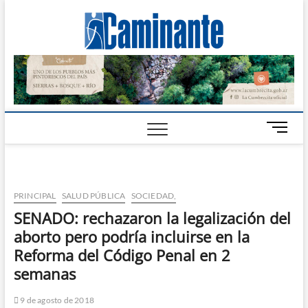
Camin
PERIÓDICO
DIGITAL DEL
VALLE DE
Digital
CALAMUCHITA
B
o
t
ó
n
PRINCIPAL
SALUD PÚBLICA
SOCIEDAD,
d
SENADO: rechazaron la legalización del
e
aborto pero podría incluirse en la
m
e
Reforma del Código Penal en 2
n
semanas
ú
9 de agosto de 2018