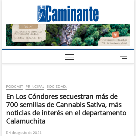
Camin
PERIÓDICO
DIGITAL DEL
VALLE DE
Digital
CALAMUCHITA
B
o
t
ó
n
PODCAST
PRINCIPAL
SOCIEDAD,
d
En Los Cóndores secuestran más de
e
700 semillas de Cannabis Sativa, más
m
e
noticias de interés en el departamento
n
Calamuchita
ú
4 de agosto de 2021