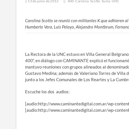
13 de junio de 2012
400
Carolina
Scotto
Suma
UNC
Carolina Scotto se reunió con militantes K que adhieren al
Humberto Vera, Luis Pelayo, Alejandro Montbrum, Fernan
La Rectora de la UNC estuvo en Villa General Belgrano 
400
”, en diálogo con CAMINANTE explicó el funcionam
mantuvo reuniones con grupos alineados al denominado 
Gustavo Medina; además de Valeriano Torres de Villa d
junto a los Jefes Comunales de Los Reartes y La Cumbr
Escuche los dos audios:
[audio:http://www.caminantedigital.com.ar/wp-cont
[audio:http://www.caminantedigital.com.ar/wp-conte