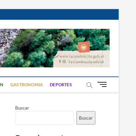
B
ON
GASTRONOMIA
DEPORTES
o
t
ó
Buscar
n
d
Buscar
e
m