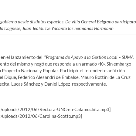
 gobierno desde distintos espacios. De Villa General Belgrano participar
do Dagnese, Juan Tealdi. De Yacanto los hermanos Hartmann
en el lanzamiento del “
Programa de Apoyo a la Gestión Local – SUMA
iento del mismo y negó que responda a un armado «K». Sin embargo
Proyecto Nacional y Popular. Participó el Intendente anfitrión
el Dique, Federico Alesandri de Embalse, Mauro Bottini de La Cruz
ecita, Lucas Sánchez y Daniel López respectivamente.
ent/uploads/2012/06/Rectora-UNC-en-Calamuchita.mp3]
nt/uploads/2012/06/Carolina-Scotto.mp3]