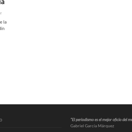
ia
ez
e la
dín
o
“El periodismo es el mejor oficio del 
Gabriel García Márquez