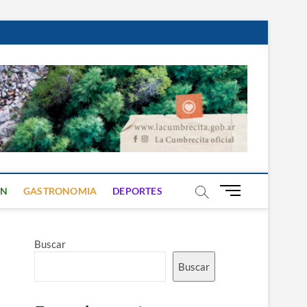
B
ON
GASTRONOMIA
DEPORTES
o
t
ó
Buscar
n
d
Buscar
e
m