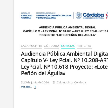
CALAMUCHITA
CÓRDOBA
NOTICIAS
PRINCIPAL
Audiencia Pública Ambiental Digita
Capítulo V- Ley Pcial. N⁰ 10.208-AR
LeyPcial. N⁰ 10.618 Proyecto: «Lot
Peñón del Águila»
25 de junio de 2026
Calamuchita
Córdoba
Ver más...