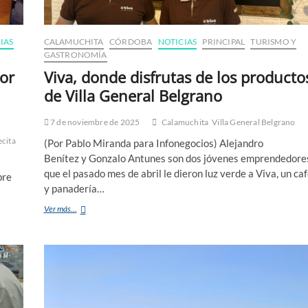
IAS
CALAMUCHITA
CÓRDOBA
NOTICIAS
PRINCIPAL
TURISMO Y
GASTRONOMÍA
or
Viva, donde disfrutas de los producto
de Villa General Belgrano
7 de noviembre de 2025
Calamuchita
Villa General Belgrano
cita
(Por Pablo Miranda para Infonegocios) Alejandro
Benítez y Gonzalo Antunes son dos jóvenes emprendedore
que el pasado mes de abril le dieron luz verde a Viva, un ca
bre
y panadería…
Ver más...