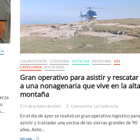
CA
CALAMUCHITA
CÓRDOBA
NOTICIAS
PRINCIPAL
SIN
n
CATEGORÍA
SOCIEDAD,
Gran operativo para asistir y rescatar
a una nonagenaria que vive en la alt
montaña
uerza
su
15 de octubre de 2025
Calamuchita
La Cumbrecita
as…
En el día de ayer se realizó un gran operativo logístico para
asistir y trasladar una vecina de las sierras grandes de 90
años. Ante…
Ver más...