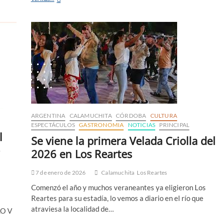
ARGENTINA
CALAMUCHITA
CÓRDOBA
CULTURA
ESPECTÁCULOS
GASTRONOMIA
NOTICIAS
PRINCIPAL
l
Se viene la primera Velada Criolla del
2026 en Los Reartes
7 de enero de 2026
Calamuchita
Los Reartes
Comenzó el año y muchos veraneantes ya eligieron Los
Reartes para su estadía, lo vemos a diario en el río que
atraviesa la localidad de…
O V