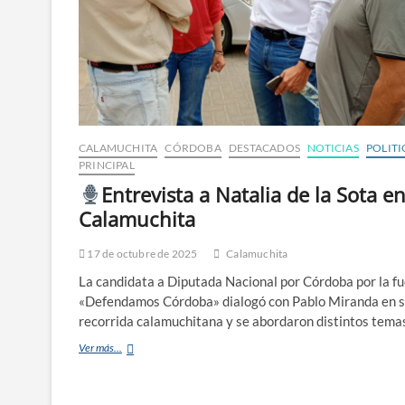
CALAMUCHITA
CÓRDOBA
DESTACADOS
NOTICIAS
POLITI
PRINCIPAL
Entrevista a Natalia de la Sota e
Calamuchita
17 de octubre de 2025
Calamuchita
La candidata a Diputada Nacional por Córdoba por la f
«Defendamos Córdoba» dialogó con Pablo Miranda en 
recorrida calamuchitana y se abordaron distintos tem
Ver más...