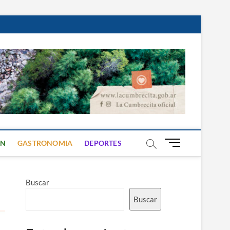
B
ON
GASTRONOMIA
DEPORTES
o
t
ó
Buscar
n
d
Buscar
e
m