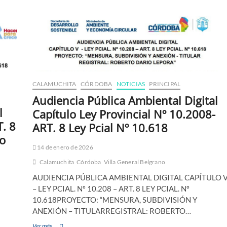
CALAMUCHITA
CÓRDOBA
NOTICIAS
PRINCIPAL
Audiencia Pública Ambiental Digital
l
Capítulo Ley Provincial Nº 10.2008-
T. 8
ART. 8 Ley Pcial Nº 10.618
eo
14 de enero de 2026
Calamuchita
Córdoba
Villa General Belgrano
AUDIENCIA PÚBLICA AMBIENTAL DIGITAL CAPÍTULO 
– LEY PCIAL. Nº 10.208 – ART. 8 LEY PCIAL. Nº
10.618PROYECTO: “MENSURA, SUBDIVISIÓN Y
ANEXIÓN – TITULARREGISTRAL: ROBERTO…
Ver más...