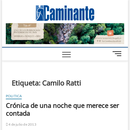
Camin
PERIÓDICO
DIGITAL DEL
VALLE DE
Digital
CALAMUCHITA
B
o
t
ó
n
Etiqueta:
Camilo Ratti
d
e
POLITICA
m
Crónica de una noche que merece ser
e
n
contada
ú
4 de julio de 2013