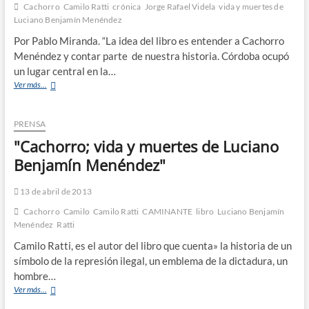
Cachorro
Camilo Ratti
crónica
Jorge Rafael Videla
vida y muertes de
Luciano Benjamín Menéndez
Por Pablo Miranda. “La idea del libro es entender a Cachorro
Menéndez y contar parte de nuestra historia. Córdoba ocupó
un lugar central en la…
Ver más...
PRENSA
"Cachorro; vida y muertes de Luciano
Benjamín Menéndez"
13 de abril de 2013
Cachorro
Camilo
Camilo Ratti
CAMINANTE
libro
Luciano Benjamín
Menéndez
Ratti
Camilo Ratti, es el autor del libro que cuenta» la historia de un
símbolo de la represión ilegal, un emblema de la dictadura, un
hombre…
Ver más...