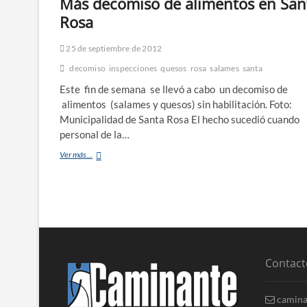
Más decomiso de alimentos en San
Rosa
25 de septiembre de 2012
decomiso
inspecciones
quesos
rosa
salames
santa
Este fin de semana se llevó a cabo un decomiso de
alimentos (salames y quesos) sin habilitación. Foto:
Municipalidad de Santa Rosa El hecho sucedió cuando
personal de la…
Ver más...
Contact
camina