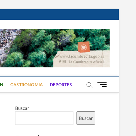
B
ON
GASTRONOMIA
DEPORTES
o
t
ó
Buscar
n
d
Buscar
e
m