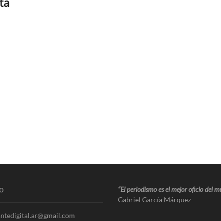
ta
o
“El periodismo es el mejor oficio del 
Gabriel García Márquez
ntedigital.ar@gmail.com