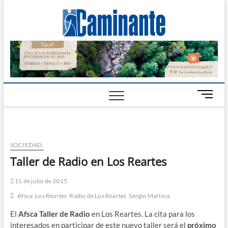
Camin
PERIÓDICO
DIGITAL DEL
VALLE DE
Digital
CALAMUCHITA
B
o
t
ó
n
SOCIEDAD,
d
Taller de Radio en Los Reartes
e
m
11 de julio de 2015
e
n
Afsca
Los Reartes
Radio de Los Reartes
Sergio Martina
ú
El
Afsca Taller de Radio
en Los Reartes. La cita para los
interesados en participar de este nuevo taller será el
próximo