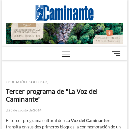
Camin
PERIÓDICO
DIGITAL DEL
VALLE DE
Digital
CALAMUCHITA
B
o
t
ó
n
EDUCACIÓN
SOCIEDAD,
d
Tercer programa de "La Voz del
e
Caminante"
m
e
n
23 de agosto de 2014
ú
El tercer programa cultural de
«La Voz del Caminante»
transita en sus dos primeros bloques la conmemoración de un