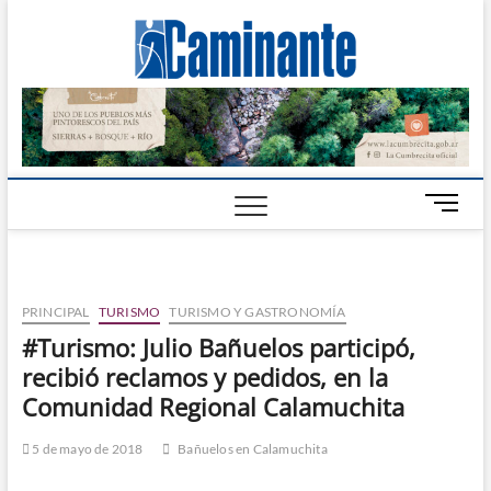
Camin
PERIÓDICO
DIGITAL DEL
VALLE DE
Digital
CALAMUCHITA
B
o
t
ó
n
PRINCIPAL
TURISMO
TURISMO Y GASTRONOMÍA
d
#Turismo: Julio Bañuelos participó,
e
recibió reclamos y pedidos, en la
m
e
Comunidad Regional Calamuchita
n
ú
5 de mayo de 2018
Bañuelos en Calamuchita