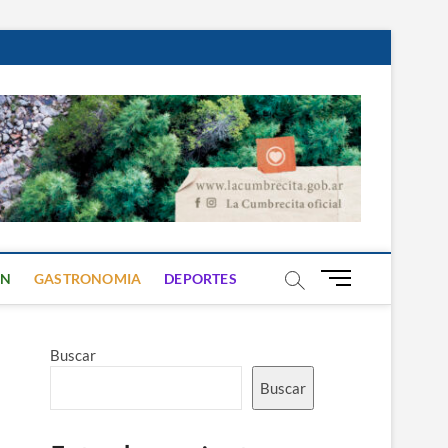
B
ON
GASTRONOMIA
DEPORTES
o
t
ó
Buscar
n
d
Buscar
e
m