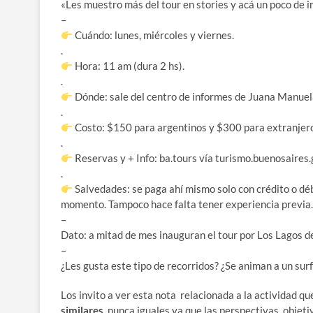
«Les muestro más del tour en stories y acá un poco de in
–
Cuándo: lunes, miércoles y viernes.
.
Hora: 11 am (dura 2 hs).
.
Dónde: sale del centro de informes de Juana Manuela
.
Costo: $150 para argentinos y $300 para extranjer
.
Reservas y + Info: ba.tours vía turismo.buenosaires.
.
Salvedades: se paga ahí mismo solo con crédito o déb
momento. Tampoco hace falta tener experiencia previa.
–
Dato: a mitad de mes inauguran el tour por Los Lagos de
–
¿Les gusta este tipo de recorridos? ¿Se animan a un sur
Los invito a ver esta nota relacionada a la actividad qu
similares
, nunca iguales ya que las perspectivas, objet