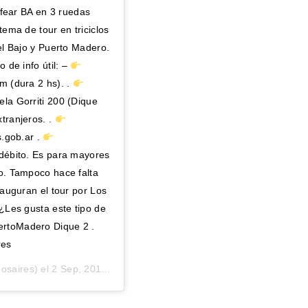
rfear BA en 3 ruedas
ema de tour en triciclos
el Bajo y Puerto Madero.
 de info útil: –
m (dura 2 hs). .
la Gorriti 200 (Dique
tranjeros. .
s.gob.ar .
 débito. Es para mayores
o. Tampoco hace falta
nauguran el tour por Los
¿Les gusta este tipo de
rtoMadero Dique 2 .
res
osaires) el
2 Sep, 2019 a las 3:35 PDT