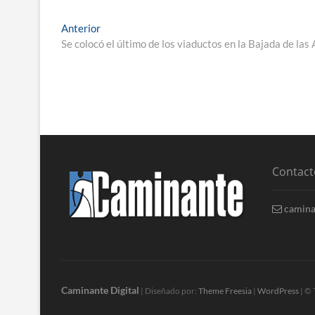
Anterior
Se colocó el último de los viaductos en la Bajada de la
Contact
camina
Caminante Digital
| Diseñado por:
Theme Freesia
|
WordPress
| © 