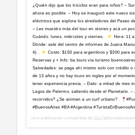
¿Quién dijo que los triciclos eran para niños? – Su
ahora es posible. – Hoy se inauguró este nuevo sist
eléctricos que explora los alrededores del Paseo d
– Les muestro más del tour en stories y acá un poco
Cuándo: lunes, miércoles y viernes. .
Hora: 11 a
Dónde: sale del centro de informes de Juana Manue
4). .
Costo: $150 para argentinos y $300 para ex
Reservas y + Info: ba.tours vía turismo.buenosaire
Salvedades: se paga ahí mismo solo con crédito o
de 13 años y no hay tours en ingles por el moment
tener experiencia previa. – Dato: a mitad de mes i
Lagos de Palermo, saliendo desde el Planetario. – 
recorridos? ¿Se animan a un surf urbano? .
#Pue
#BuenosAires #BA #Argentina #TuristaEnBuenosAi
Una publicación compartida de
Cin
(@turistaenbuen