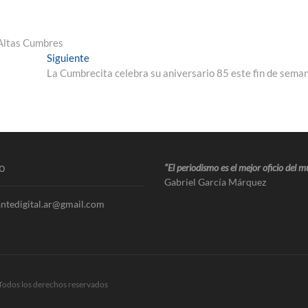
s Altas Cumbres
Siguiente
La Cumbrecita celebra su aniversario 85 este fin de sema
o
“El periodismo es el mejor oficio del 
Gabriel García Márquez
ntedigital.ar@gmail.com
Todos los derechos reservados