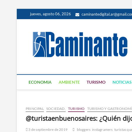
jueves, agosto 06, 2026
caminantedigital.ar@gmail.c
ECONOMIA
AMBIENTE
TURISMO
NOTICIAS
PRINCIPAL
SOCIEDAD,
TURISMO
TURISMO Y GASTRONOM
@turistaenbuenosaires: ¿Quién dijo 
3 de septiembre de 2019
bloggers
instagramers
turistas qu