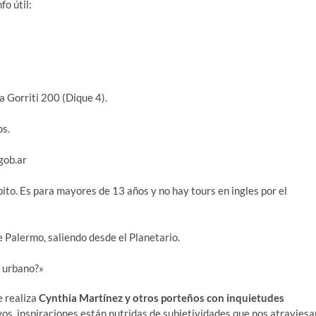
fo útil:
 Gorriti 200 (Dique 4).
os.
gob.ar
ito. Es para mayores de 13 años y no hay tours en ingles por el
 Palermo, saliendo desde el Planetario.
f urbano?»
e realiza
Cynthia Martínez y otros porteños con inquietudes
ivos, inspiraciones están nutridas de subjetividades que nos atraviesa