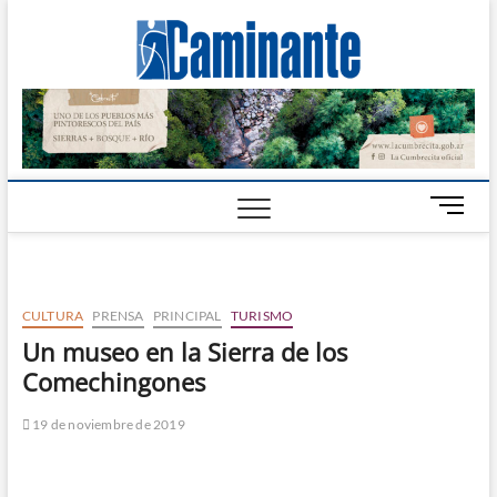
Camin
PERIÓDICO
DIGITAL DEL
VALLE DE
Digital
CALAMUCHITA
B
o
t
ó
n
CULTURA
PRENSA
PRINCIPAL
TURISMO
d
Un museo en la Sierra de los
e
Comechingones
m
e
n
19 de noviembre de 2019
ú