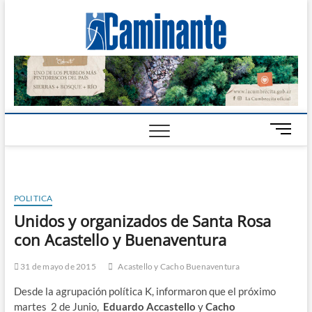
Camin
PERIÓDICO
DIGITAL DEL
VALLE DE
Digital
CALAMUCHITA
B
o
t
ó
n
POLITICA
d
Unidos y organizados de Santa Rosa
e
con Acastello y Buenaventura
m
e
n
31 de mayo de 2015
Acastello y Cacho Buenaventura
ú
Desde la agrupación política K, informaron que el próximo
martes 2 de Junio,
Eduardo Accastello
y
Cacho