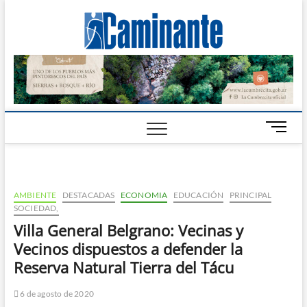
Camin
PERIÓDICO
DIGITAL DEL
VALLE DE
Digital
CALAMUCHITA
B
o
t
ó
n
AMBIENTE
DESTACADAS
ECONOMIA
EDUCACIÓN
PRINCIPAL
d
SOCIEDAD,
e
Villa General Belgrano: Vecinas y
m
Vecinos dispuestos a defender la
e
n
Reserva Natural Tierra del Tácu
ú
6 de agosto de 2020