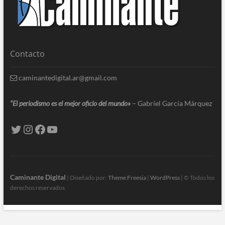
Contacto
caminantedigital.ar@gmail.com
“El periodismo es el mejor oficio del mundo»
– Gabriel García Márquez
Caminante Digital
| Diseñado por:
Theme Freesia
|
WordPress
| © Todos los
derechos reservados