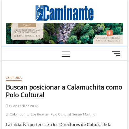
Camin
PERIÓDICO
DIGITAL DEL
VALLE DE
Digital
CALAMUCHITA
B
o
t
ó
CULTURA
n
d
Buscan posicionar a Calamuchita como
e
Polo Cultural
m
e
17 de abril de 2013
n
Calamuchita
Los Reartes
Polo Cultural
Sergio Martina
ú
La iniciativa pertenece a los
Directores de Cultura
de la