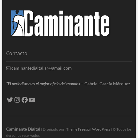
Contacto
caminantedigital.ar@gmail.com
“El periodismo es el mejor oficio del mundo»
– Gabriel García Márquez
Caminante Digital
| Diseñado por:
Theme Freesia
|
WordPress
| © Todos los
derechos reservados