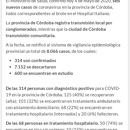
El Ministerio de Salud, confirmó hoy 4 de mayo de 2020,
seis
nuevos casos
de coronavirus en la provincia de Córdoba,
todos correspondientes al brote en el Hospital Italiano.
La
provincia de Córdoba registra
transmisión local por
conglomerados
, mientras que la
ciudad de Córdoba
transmisión comunitaria.
A la fecha, se notificó al sistema de vigilancia epidemiológica
provincial un total de
8.066 casos
, de los cuales:
314 son confirmados
7.152 se descartaron
600 se encuentran en estudio
De las 314 personas con diagnóstico positivo
para COVID-
19 en la provincia de Córdoba, 125 (40%) se recuperaron
(alta); 101 (32%) se encuentran en tratamiento ambulatorio
con aislamiento domiciliario; 68 (22%) se encuentran en
tratamiento hospitalario (internados) y 20 (6%) fallecieron.
De las 68 personas en tratamiento hospitalario
, 50 (74%) se
encuentran en piso sin oxígeno; 10 (15%) se encuentran en