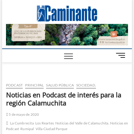
Camin
PERIÓDICO
DIGITAL DEL
VALLE DE
Digital
CALAMUCHITA
B
o
t
ó
n
PODCAST
PRINCIPAL
SALUD PÚBLICA
SOCIEDAD,
d
Noticias en Podcast de interés para la
e
región Calamuchita
m
e
n
5 de mayo de 2020
ú
La Cumbrecita
Los Reartes
Noticias del Valle de Calamuchita. Noticias en
Podcast
Rumipal
Villa Ciudad Parque