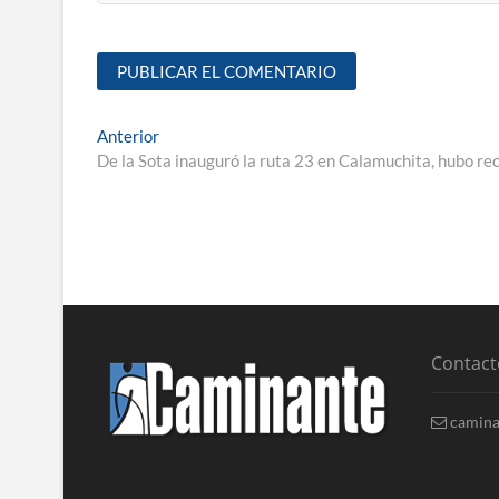
Anterior
De la Sota inauguró la ruta 23 en Calamuchita, hubo re
Contact
camina