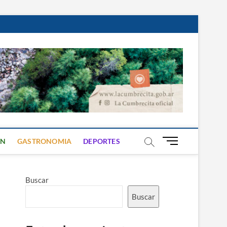
B
ON
GASTRONOMIA
DEPORTES
o
t
ó
Buscar
n
d
Buscar
e
m