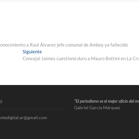
conocimiento a Raúl Álvarez jefe comunal de Amboy ya fallecido
Siguiente
Concejal Jaimes cuestionó duro a Mauro Bottini en La Cr
o
“El periodismo es el mejor oficio del 
Gabriel García Márquez
ntedigital.ar@gmail.com