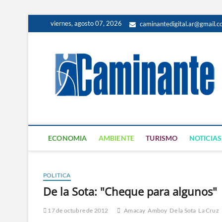
viernes, agosto 07, 2026
caminantedigital.ar@gmail.
ECONOMIA
AMBIENTE
TURISMO
NOTICIAS
POLITICA
De la Sota: "Cheque para algunos"
17 de octubre de 2012
Amacay
Amboy
De la Sota
La Cruz