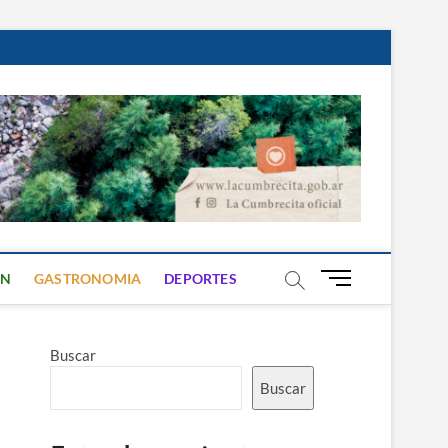
B
ON
GASTRONOMIA
DEPORTES
o
t
ó
Buscar
n
d
Buscar
e
m