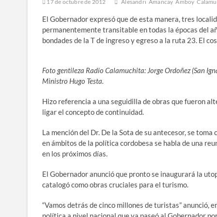
17 de octubre de 2012
Alesandri
Amancay
Amboy
Calamu
El Gobernador expresó que de esta manera, tres locali
permanentemente transitable en todas la épocas del año,
bondades de la T de ingreso y egreso a la ruta 23. El co
Foto gentileza Radio Calamuchita: Jorge Ordoñez (San Ignac
Ministro Hugo Testa.
Hizo referencia a una seguidilla de obras que fueron al
ligar el concepto de continuidad.
La mención del Dr. De la Sota de su antecesor, se toma
en ámbitos de la política cordobesa se habla de una reu
en los próximos días.
El Gobernador anunció que pronto se inaugurará la utop
catalogó como obras cruciales para el turismo.
“Vamos detrás de cinco millones de turistas” anunció, en
política a nivel nacional que ya paseó al Gobernador p