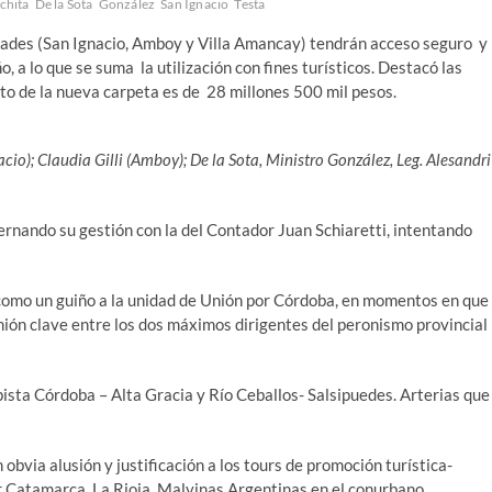
chita
De la Sota
González
San Ignacio
Testa
dades (San Ignacio, Amboy y Villa Amancay) tendrán acceso seguro y
 a lo que se suma la utilización con fines turísticos. Destacó las
sto de la nueva carpeta es de 28 millones 500 mil pesos.
io); Claudia Gilli (Amboy); De la Sota, Ministro González, Leg. Alesandri
ternando su gestión con la del Contador Juan Schiaretti, intentando
 como un guiño a la unidad de Unión por Córdoba, en momentos en que
nión clave entre los dos máximos dirigentes del peronismo provincial
ista Córdoba – Alta Gracia y Río Ceballos- Salsipuedes. Arterias que
 obvia alusión y justificación a los tours de promoción turística-
or Catamarca, La Rioja, Malvinas Argentinas en el conurbano