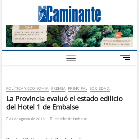
Camin
PERIÓDICO
DIGITAL DEL
VALLE DE
Digital
CALAMUCHITA
B
o
t
ó
n
POLÍTICA Y ECONOMIA
PRENSA
PRINCIPAL
SOCIEDAD,
d
La Provincia evaluó el estado edilicio
e
del Hotel 1 de Embalse
m
e
n
31 de agosto de 2018
Hoteles de Embalse
ú