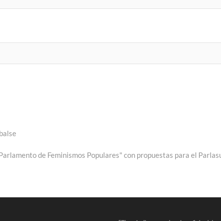
mbalse
"Parlamento de Feminismos Populares" con propuestas para el Parlas