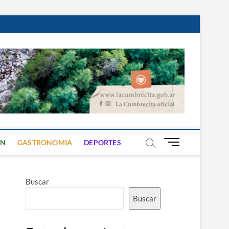
B
ON
GASTRONOMIA
DEPORTES
o
t
ó
Buscar
n
d
Buscar
e
m