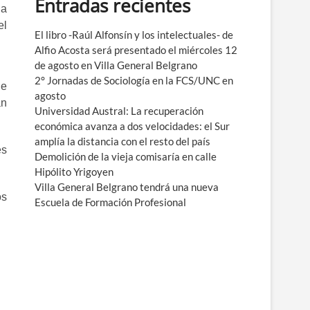
Entradas recientes
e
la
n
el
ú
El libro -Raúl Alfonsín y los intelectuales- de
Alfio Acosta será presentado el miércoles 12
de agosto en Villa General Belgrano
2° Jornadas de Sociología en la FCS/UNC en
de
agosto
an
Universidad Austral: La recuperación
económica avanza a dos velocidades: el Sur
amplía la distancia con el resto del país
es
Demolición de la vieja comisaría en calle
Hipólito Yrigoyen
Villa General Belgrano tendrá una nueva
os
Escuela de Formación Profesional