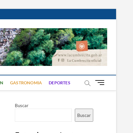
B
ON
GASTRONOMIA
DEPORTES
o
t
ó
Buscar
n
d
Buscar
e
m