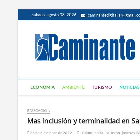
sábado, agosto 08, 2026
caminantedigital.ar@gmail.c
ECONOMIA
AMBIENTE
TURISMO
NOTICIAS
EDUCACIÓN
Mas inclusión y terminalidad en S
28 de diciembre de 2012
Calamuchita
inclusión
jóvenes
S