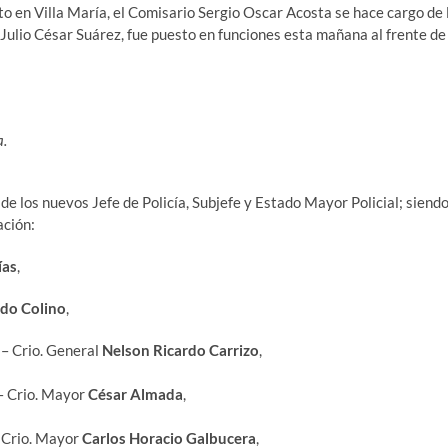
 en Villa María, el Comisario Sergio Oscar Acosta se hace cargo de 
ulio César Suárez, fue puesto en funciones esta mañana al frente de
a.
de los nuevos Jefe de Policía, Subjefe y Estado Mayor Policial; siend
ación:
ías
,
ldo Colino
,
 – Crio. General
Nelson Ricardo Carrizo
,
 – Crio. Mayor
César Almada
,
– Crio. Mayor
Carlos Horacio Galbucera
,