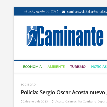
sábado, agosto 08, 2026
caminantedigital.ar@gmail.c
ECONOMIA
AMBIENTE
TURISMO
NOTICIAS
SOCIEDAD,
Policía: Sergio Oscar Acosta nuevo
2 de enero de 2013
Acosta
Calamuchita
Comisario
Depart