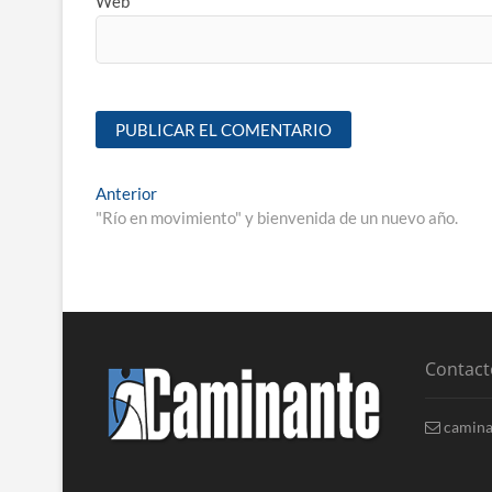
Web
Anterior
"Río en movimiento" y bienvenida de un nuevo año.
Contact
camina