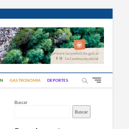
B
ON
GASTRONOMIA
DEPORTES
o
t
ó
Buscar
n
d
Buscar
e
m