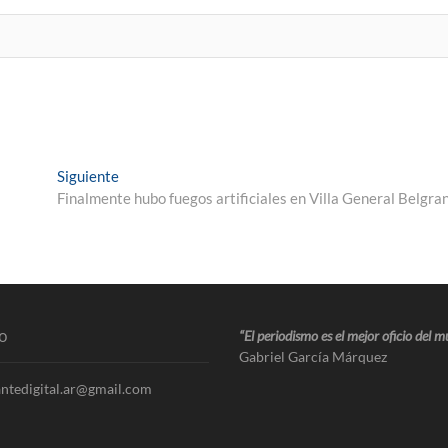
Siguiente
Finalmente hubo fuegos artificiales en Villa General Belgra
o
“El periodismo es el mejor oficio del 
Gabriel García Márquez
ntedigital.ar@gmail.com