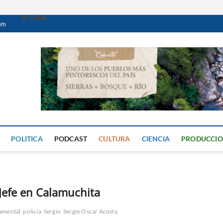
om
Caminante Digital
PERIÓDICO DIGITAL DEL VALLE DE CALAMUCHITA
POLITICA
PODCAST
CULTURA
CIENCIA
PRODUCCI
 Jefe en Calamuchita
amental
policia
Sergio
Sergio Oscar Acosta