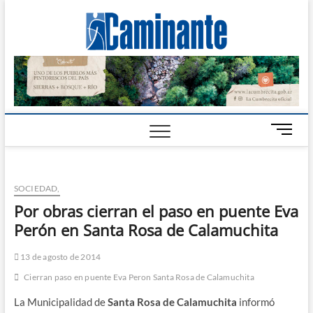
Camin
PERIÓDICO
DIGITAL DEL
VALLE DE
Digital
CALAMUCHITA
B
o
t
ó
SOCIEDAD,
n
d
Por obras cierran el paso en puente Eva
e
Perón en Santa Rosa de Calamuchita
m
e
13 de agosto de 2014
n
Cierran paso en puente Eva Peron Santa Rosa de Calamuchita
ú
La Municipalidad de
Santa Rosa de Calamuchita
informó