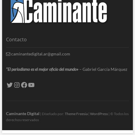
Contacto
caminantedigital.ar@gmail.com
“El periodismo es el mejor oficio del mundo»
– Gabriel García Márquez
Caminante Digital
| Diseñado por:
Theme Freesia
|
WordPress
| © Todos los
derechos reservados