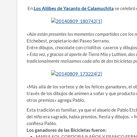
En
Los Aljibes de Yacanto de Calamuchita
se celebró 
«Aún están presentes los momentos compartidos con los niñ
Etchebest, propietario del Paseo Serrano.
Entre dibujos, chocolate con criollitos caseros y dibujo
» Esta vez, y gracias al aporte de Tierra Mía y Luthien, d
tradicionalmente realizamos cada año de dos bicicletas po
«Más allá de los sorteos y de los felices ganadores, el 
través de los dibujos de animen a soñar y que producto d
otros premios» agrega Pablo.
Esta tradición es familiar, ya que el abuelo de Pablo E
del niño era sagrado, había premios, fiesta y dibujos. 
confiesa Pablo.
Los ganadores de las Bicicletas fueron
:
MARIA SOL CORDOBA 9 AÑOS Y FRANCO FERN