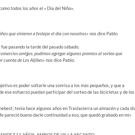
como todos los años el » Día del Niño».
os que vinieron a festejar el día con nosotros»
nos dice Pablo
s fue pasando la tarde del pasado sábado.
os comercios amigos, pudimos agregar algunos premios al sorteo que
r cuenta de Los Aljibes»
nos dice Pablo.
objetivo es poder soltarle una sonrisa a los más pequeños, y que a
e ese esfuerzo puedan participar del sorteo de las bicicletas y de los
tchebest; tenía hace algunos años en Traslasierra un almacén y cada dí
» Me pareció bueno darle continuidad a eso, que quedó grabado en mí»
ANDEZ 11 AÑOS, AMBOS DE VILLA YACANTO.