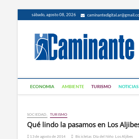
sábado, agosto 08, 2026
caminantedigital.ar@gmail.c
ECONOMIA
AMBIENTE
TURISMO
NOTICIAS
SOCIEDAD,
TURISMO
Qué lindo la pasamos en Los Aljibe
13 de agosto de 2014
Bicicletas
Día del Niño
Los Aljibes