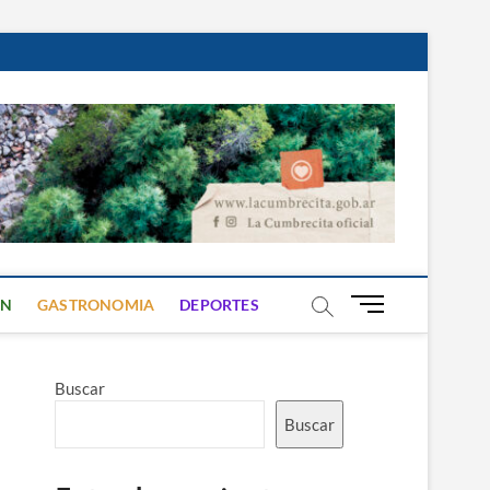
B
ON
GASTRONOMIA
DEPORTES
o
t
ó
Buscar
n
d
Buscar
e
m