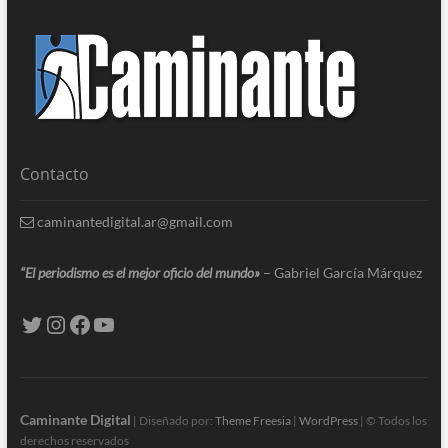
Contacto
caminantedigital.ar@gmail.com
“El periodismo es el mejor oficio del mundo»
– Gabriel García Márquez
Caminante Digital
| Diseñado por:
Theme Freesia
|
WordPress
| © Todos los
derechos reservados