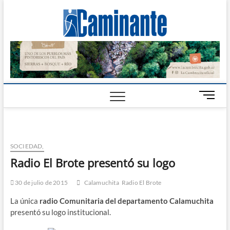
Camin
PERIÓDICO
DIGITAL DEL
VALLE DE
Digital
CALAMUCHITA
B
o
t
ó
n
SOCIEDAD,
d
Radio El Brote presentó su logo
e
m
30 de julio de 2015
Calamuchita
Radio El Brote
e
n
La única
radio Comunitaria del departamento Calamuchita
ú
presentó su logo institucional.