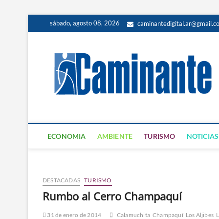
sábado, agosto 08, 2026
caminantedigital.ar@gmail.c
ECONOMIA
AMBIENTE
TURISMO
NOTICIAS
DESTACADAS
TURISMO
Rumbo al Cerro Champaquí
31 de enero de 2014
Calamuchita
Champaquí
Los Aljibes
L