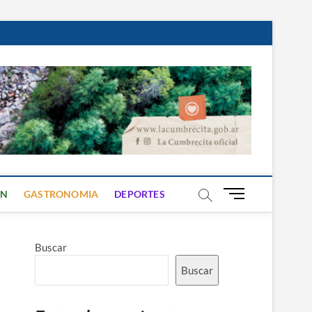
B
ON
GASTRONOMIA
DEPORTES
o
t
ó
Buscar
n
d
Buscar
e
m