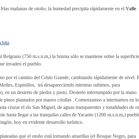
s frías mañanas de otoño, la humedad precipita rápidamente en el
Valle
ral Belgrano (750 m.s.n.m,) la bruma sólo se mantiene sobre la superfici
ue invaden el pueblo.
no por el camino del Cristo Grande, cambiando rápidamente de nivel. 
Molles, Espinillos, irá desapareciendo mientras subimos, para
 en un desierto de piedra y pasto. Desierto interrumpido por la mano
 de pinos plantados por manos criollas . Comenzamos a internarnos en lo
sta cruzar el río San Miguel, de aguas transparentes y tonalidades de o
te hasta llegar a las tranquilas calles de Yacanto (1200 m.s.n.m,) puebl
ingón, hoy en evidente desarrollo turístico.
lateadas que el otoño está tornando amarillas (el Bosque Negro, para