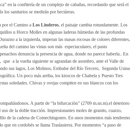
ica” en la confitería de un complejo de cabañas, recordando que será el
s los sanitarios se medirán por hectáreas.
ra por el Camino a
Los Linderos
, el paisaje cambia rotundamente. Los
aquillos u Horco Molles en algunas laderas húmedas de las profundas
Durazno a la izquierda, imperan las masas rocosas de colores diferentes,
uelta del camino las vistas son más espectaculares, el pasto
s penachos denuncia la presencia de agua, donde no parece haberla.. En
, que a la vuelta siguiente se agrandan de asombro, ante el Valle de
ando sus lagos, Los Molinos, Embalse del Río Tercero, Segunda Usina
ográfica. Un poco más arriba, los kioscos de Chabela y Puesto Tres
estas soledades. Chivas y ovejas compiten en sus blancos con los
compañándonos. A partir de “la bifurcación” (2709 m.sn.m).el deterioro
l uso de la doble tracción. Impresionantes moles de granito, cuarzo,
el filo de la cadena de Comechingones. En unos momentos más tendremo
 y lo que en cordobés se llama Traslasierra. Por momentos “a paso de