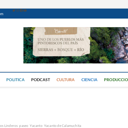
om
Caminante Digital
PERIÓDICO DIGITAL DEL VALLE DE CALAMUCHITA
POLITICA
PODCAST
CULTURA
CIENCIA
PRODUCCI
os Linderos
paseo
Yacanto
Yacanto de Calamuchita