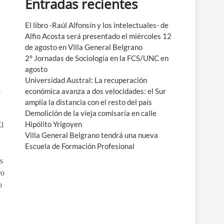
Entradas recientes
e
n
ú
El libro -Raúl Alfonsín y los intelectuales- de
Alfio Acosta será presentado el miércoles 12
de agosto en Villa General Belgrano
2° Jornadas de Sociología en la FCS/UNC en
agosto
Universidad Austral: La recuperación
e
económica avanza a dos velocidades: el Sur
amplía la distancia con el resto del país
Demolición de la vieja comisaría en calle
Hipólito Yrigoyen
El
Villa General Belgrano tendrá una nueva
Escuela de Formación Profesional
s
ro
o