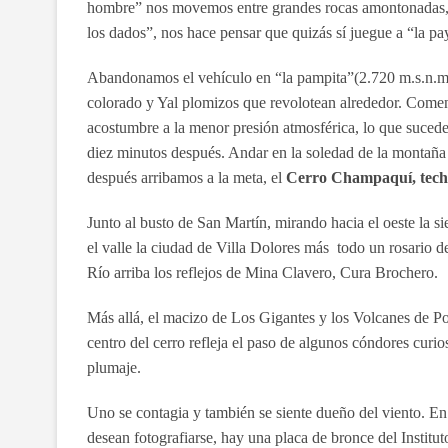
hombre” nos movemos entre grandes rocas amontonadas, 
los dados”, nos hace pensar que quizás sí juegue a “la pa
Abandonamos el vehículo en “la pampita”(2.720 m.s.n.m.
colorado y Yal plomizos que revolotean alrededor. Comen
acostumbre a la menor presión atmosférica, lo que sucede 
diez minutos después. Andar en la soledad de la montaña e
después arribamos a la meta, el
Cerro Champaquí, techo
Junto al busto de San Martín, mirando hacia el oeste la s
el valle la ciudad de Villa Dolores más todo un rosario 
Río arriba los reflejos de Mina Clavero, Cura Brochero.
Más allá, el macizo de Los Gigantes y los Volcanes de Poc
centro del cerro refleja el paso de algunos cóndores curio
plumaje.
Uno se contagia y también se siente dueño del viento. En 
desean fotografiarse, hay una placa de bronce del Institu