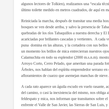
algunos lectores de Tolkien), realizamos una “escala técn
último toilette medido en metros cuadrados, de aquí en má
Reiniciada la marcha, después de transitar una media ho
bosques se ven desde arriba, y salvo la presencia de Tab
quebradas de los ríos Tabaquillos a nuestra derecha y El 
acariciadas por brillantes cascadas y vertientes. A cada v
puna domina en las alturas, y la cortadera con sus bello
un momento los brillos de mica entrecierran nuestros ojos
Calamuchita en todo su esplendor (2000 m.s.n.m). mostr
Arroyo Corto, Cerro Pelado, que ameritan una parada fot
Árboles, nos hablan del espíritu emprendedor serrano en 
afloramientos de cuarzo que asemejan manchas de nieve.
A cada rato aparece un águila escudo en vuelo rasante, a
del camino, o casi la inexistencia del mismo, nos obliga a
feldespato y mica, nos informan que transitamos sobre 
enfrente el Valle de San Javier, las Sierras de San Luis,