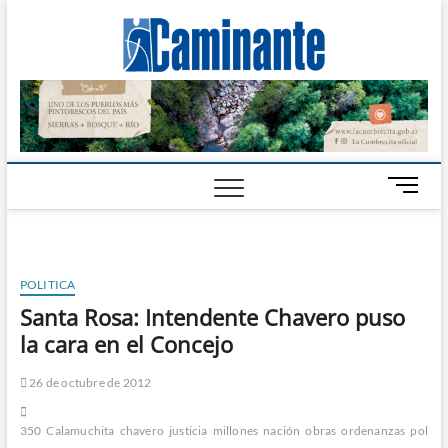
Camin
PERIÓDICO
DIGITAL DEL
VALLE DE
Digital
CALAMUCHITA
B
o
t
ó
n
POLITICA
d
Santa Rosa: Intendente Chavero puso
e
la cara en el Concejo
m
e
n
26 de octubre de 2012
ú
350
Calamuchita
chavero
justicia
millones
nación
obras
ordenanzas
polémi