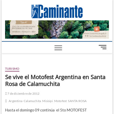
Camin
PERIÓDICO
DIGITAL DEL
VALLE DE
Digital
CALAMUCHITA
B
o
t
ó
TURISMO
n
d
Se vive el Motofest Argentina en Santa
e
Rosa de Calamuchita
m
e
7 de diciembre de 2012
n
Argentina
Calamuchita
Misisipi
Motofest
SANTA ROSA
ú
Hasta el domingo 09 continúa el 5to MOTOFEST