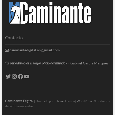
Contacto
caminantedigital.ar@gmail.com
“El periodismo es el mejor oficio del mundo»
– Gabriel García Márquez
Caminante Digital
| Diseñado por:
Theme Freesia
|
WordPress
| © Todos los
derechos reservados