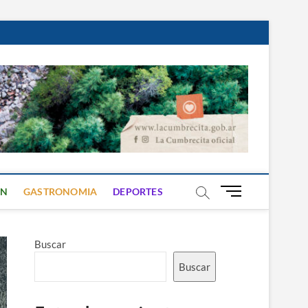
B
ON
GASTRONOMIA
DEPORTES
o
t
ó
Buscar
n
d
Buscar
e
m